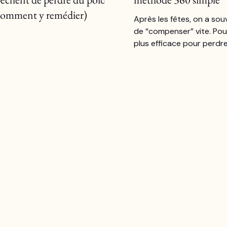
 comment y remédier)
Après les fêtes, on a sou
de “compenser” vite. Pour
plus efficace pour perdr
durablement, c’est de re
doucement les bons levie
sommeil, alimentation, 
et récupération. Dans cet 
te donne une méthode 3
concrète et sans culpabil
un plan simple sur 14 jour