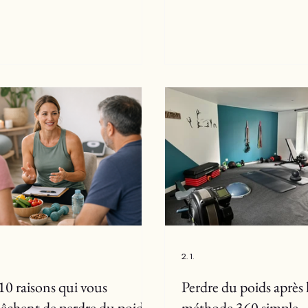
2. 1.
10 raisons qui vous
Perdre du poids après l
êchent de perdre du poids
méthode 360 simple