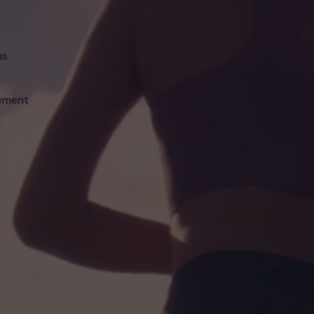
ns
tement