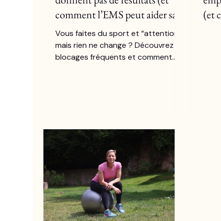
comment l’EMS peut aider sans
(et
brutaliser le corps)
Vous faites du sport et “attention”,
mais rien ne change ? Découvrez les
blocages fréquents et comment
l’EMS (électrostimulation) peut aider
à progresser sans brutaliser le
corps, avec une approche durable.