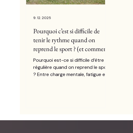
9. 12. 2025
Pourquoi c’est si difficile de
tenir le rythme quand on
reprend le sport ? (et comment
y remédier)
Pourquoi est-ce si difficile d’être
régulière quand on reprend le sport
? Entre charge mentale, fatigue et
pression de performance, le corps
résiste souvent. ActiZen propose
une approche douce, progressive
et adaptée à votre réalité.
Découvrez comment reprendre le
sport sans vous épuiser.