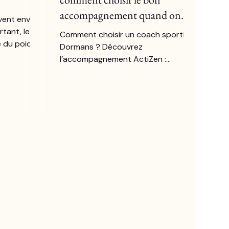
accompagnement quand on
vent envie
veut reprendre le sport ?
tant, le
Comment choisir un coach sportif à
e du poids
Dormans ? Découvrez
lancer
l’accompagnement ActiZen :
rs :
séances privées, environnement
mouvement
calme, posture, mobilité et reprise
article, je
en douceur.
60,
ité, avec
s.