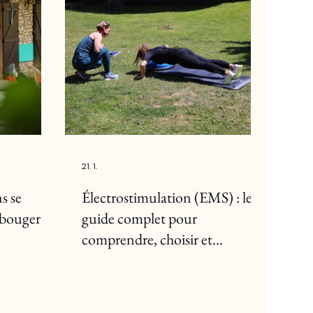
21. 1.
s se
Électrostimulation (EMS) : le
 bouger à
guide complet pour
r
comprendre, choisir et
pratiquer sans se faire mal –
ActiZen