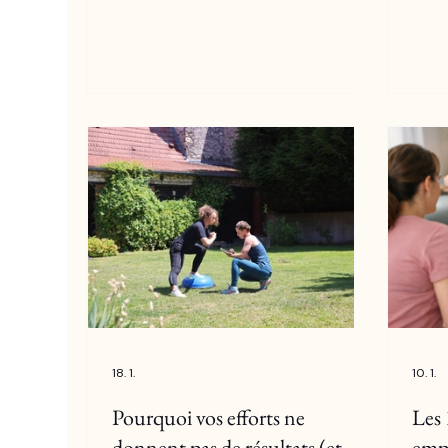
18. 1.
10. 1.
Pourquoi vos efforts ne
Les 
donnent pas de résultats (et
emp