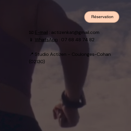
Réservation
📧
E-mail
:
actizenkat@gmail.com
📱
WhatsApp
: 07 68 48 74 82
📍 Studio Actizen – Coulonges-Cohan
(02130)