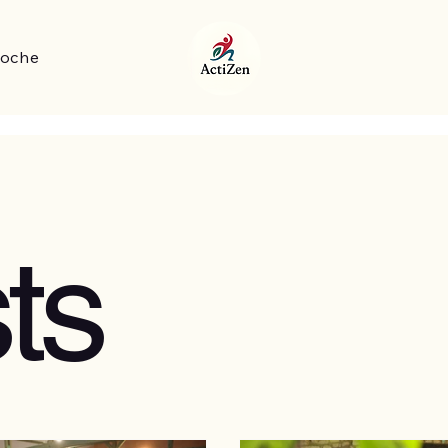
oche
ts